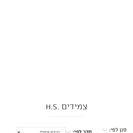
צמידים .H.S
סנן לפי:
סדר לפי: