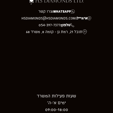
WhatsApp:
צרו קשר
אימייל:
hsdiamonds@hsdiamonds.com
טלפון:
054-397-7377
תובל 21, רמת גן - קומה 8, משרד 68
שעות פעילות המשרד
ימים א’-ה’
09:00-18:00