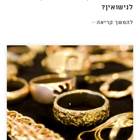
לנישואין?
להמשך קריאה
מה
ההבדל
בין
טבעת
אירוסין
לנישואין?