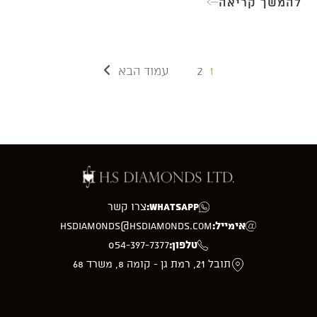
להמשך קריאה
טיפים
והמלצות
מעבר לעמוד הבא
2
1
WhatsApp:
צרו קשר
אימייל:
hsdiamonds@hsdiamonds.com
טלפון:
054-397-7377
תובל 21, רמת גן - קומה 8, משרד 68