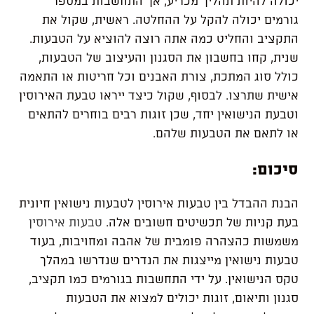
יכולה
להיות
תהליך
מכריע
,
אך
התחשבות
במספר
גורמים
יכולה
להקל
על
ההחלטה
.
ראשית
,
שקול
את
התקציב
והחליט
כמה
אתה
רוצה
להוציא
על
הטבעות
.
שנית
,
קחו
בחשבון
את
הסגנון
והעיצוב
של
הטבעות
,
כולל
סוג
המתכת
,
צורת
האבנים
וכל
חריטות
או
התאמה
אישית
שתרצו
.
לבסוף
,
שקול
כיצד
ייראו
טבעת
האירוסין
וטבעת
הנישואין
יחד
,
שכן
זוגות
רבים
בוחרים
להתאים
או
לתאם
את
הטבעות
שלהם
.
סיכום
:
הבנת
ההבדל
בין
טבעות
אירוסין
לטבעות
נישואין
חיונית
בעת
קניות
של
תכשיטים
חשובים
אלה
.
טבעות
אירוסין
משמשות
כהצהרה
פומבית
של
אהבה
ומחויבות
,
בעוד
טבעות
נישואין
מייצגות
את
הנדרים
שנדרשו
במהלך
טקס
הנישואין
.
על
ידי
התחשבות
בגורמים
כמו
תקציב
,
סגנון
ותיאום
,
זוגות
יכולים
למצוא
את
הטבעות