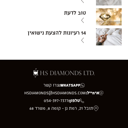
טוב לדעת
14 רעיונות להצעת נישואין
WhatsApp:
צרו קשר
אימייל:
hsdiamonds@hsdiamonds.com
טלפון:
054-397-7377
תובל 21, רמת גן - קומה 8, משרד 68