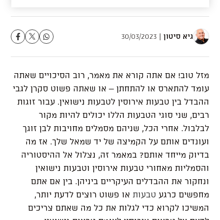
גיא סיטון
30/03/2023
מזל
טוב
!
אם
אתה
קורא
את
מאמר
,
רוב
הסיכויים
שאתה
עומד
להתארס
או
להתחתן
–
או
שאתה
פשוט
סקרן
לגבי
ההבדל
בין
טבעות
אירוסין
לטבעות
נישואין
.
עבור
זוגות
רבים
,
שני
סוגי
הטבעות
הללו
יכולים
להיות
מקור
לבלבול
.
אחרי
הכל
,
שניהם
מסמלים
מחויבות
לבן
זוגך
ועונדים
אותם
על
הקמיצה
של
יד
שמאל
שלך
.
אז
מה
בדיוק
מייחד
אותם
?
במאמר
זה
,
נצלול
אל
ההיסטוריה
והסמליות
מאחורי
טבעות
אירוסין
וטבעות
נישואין
ונחקור
את
ההבדלים
העיקריים
ביניהן
.
בין
אם
אתם
מחפשים
כרגע
טבעות
או
פשוט
רוצים
לדעת
יותר
,
המשיכו
לקרוא
כדי
לגלות
את
כל
מה
שאתם
צריכים