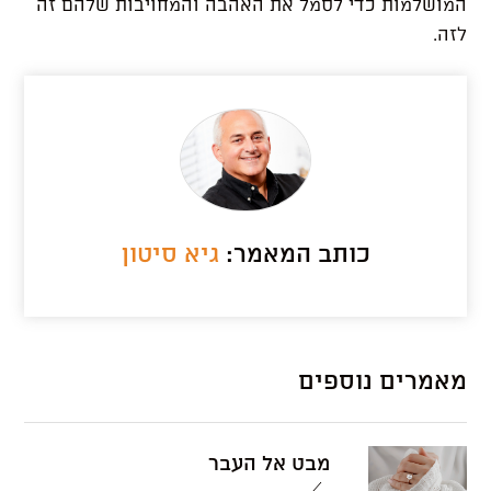
המושלמות
כדי
לסמל
את
האהבה
והמחויבות
שלהם
זה
לזה
.
כותב המאמר:
גיא סיטון
מאמרים נוספים
מבט אל העבר