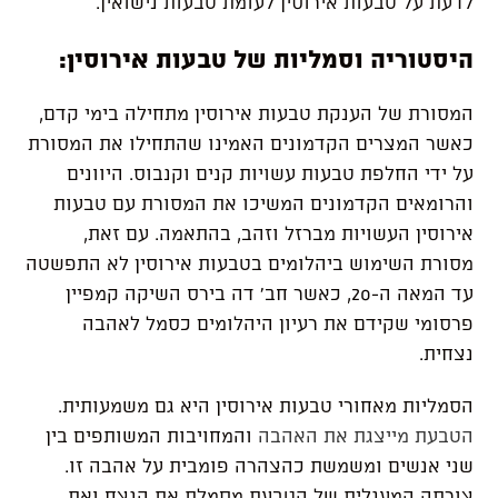
לדעת
על
טבעות
אירוסין
לעומת
טבעות
נישואין
.
היסטוריה
וסמליות
של
טבעות
אירוסין
:
המסורת
של
הענקת
טבעות
אירוסין
מתחילה
בימי
קדם
,
כאשר
המצרים
הקדמונים
האמינו
שהתחילו
את
המסורת
על
ידי
החלפת
טבעות
עשויות
קנים
וקנבוס
.
היוונים
והרומאים
הקדמונים
המשיכו
את
המסורת
עם
טבעות
אירוסין
העשויות
מברזל
וזהב
,
בהתאמה
.
עם
זאת
,
מסורת
השימוש
ביהלומים
בטבעות
אירוסין
לא
התפשטה
עד
המאה
ה
-20,
כאשר
חב
‘
דה
בירס
השיקה
קמפיין
פרסומי
שקידם
את
רעיון
היהלומים
כסמל
לאהבה
נצחית
.
הסמליות
מאחורי
טבעות
אירוסין
היא
גם
משמעותית
.
הטבעת
מייצגת
את
האהבה
והמחויבות
המשותפים
בין
שני
אנשים
ומשמשת
כהצהרה
פומבית
על
אהבה
זו
.
צורתה
המעגלית
של
הטבעת
מסמלת
את
הנצח
ואת