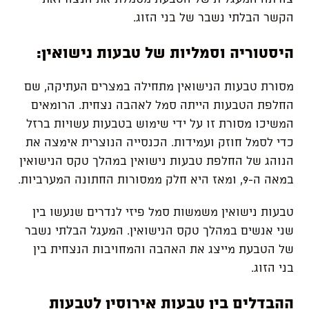
הקשר
הבלתי
נשבר
של
בני
הזוג
.
היסטוריה
וסמליות
של
טבעות
נישואין
:
מסורת
טבעות
הנישואין
מתחילה
במצרים
העתיקה
,
שם
החלפת
הטבעות
הייתה
סמל
לאהבה
נצחית
.
הרומאים
המשיכו
מסורת
זו
על
ידי
שימוש
בטבעות
עשויות
ברזל
כדי
לסמל
חוזק
ועמידות
.
הכנסייה
הנוצרית
אימצה
את
הנוהג
של
החלפת
טבעות
נישואין
במהלך
טקס
הנישואין
במאה
ה
-9,
ומאז
היא
חלק
ממסורות
החתונה
המערביות
.
טבעות
נישואין
משמשות
סמל
פיזי
לנדרים
שנעשו
בין
שני
אנשים
במהלך
טקס
הנישואין
.
המעגל
הבלתי
נשבר
של
הטבעת
מייצג
את
האהבה
והמחויבות
הנצחית
בין
בני
הזוג
.
ההבדלים
בין
טבעות
אירוסין
לטבעות