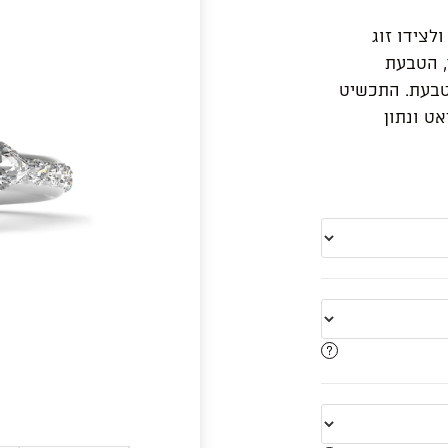
לצידו זוג
, הטבעת
טבעת. התכשיט
בודת יד בזהב לבן/צהוב/ורוד 14 קראט ונתון