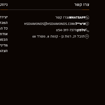
צרו קשר
ניווט
יצירת
WhatsApp:
צרו קשר
המגזי
אימייל:
hsdiamonds@hsdiamonds.com
כל המ
טלפון:
054-397-7377
אודות
תובל 21, רמת גן - קומה 8, משרד 68
הכספת –
מדיני
הצהרת