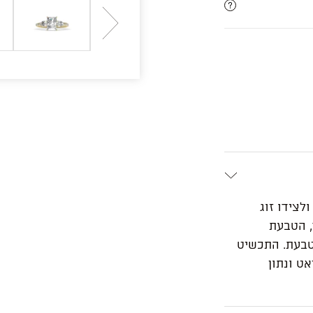
לצידו זוג
, הטבעת
טבעת. התכשיט
בודת יד בזהב לבן/צהוב/ורוד 14 קראט ונתון