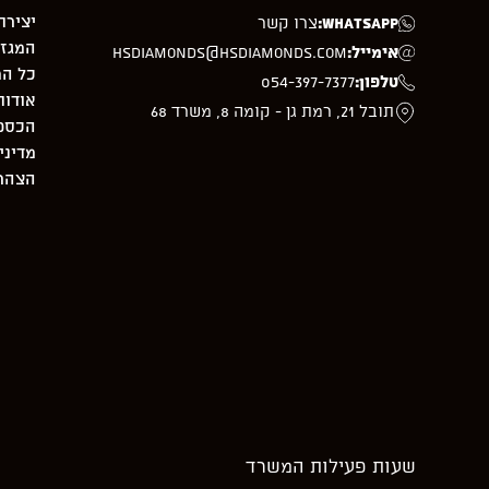
יצירת
WhatsApp:
צרו קשר
המגזי
אימייל:
hsdiamonds@hsdiamonds.com
כל המ
טלפון:
054-397-7377
אודות
תובל 21, רמת גן - קומה 8, משרד 68
הכספת –
מדיני
הצהרת
שעות פעילות המשרד