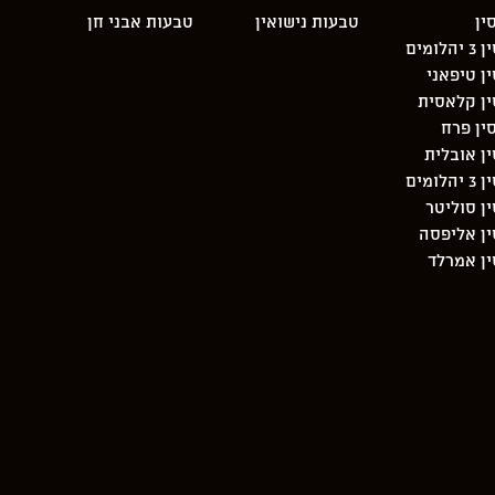
ין
טבעות נישואין
טבעות אבני חן
מים
ן טיפאני
ין קלאסית
ין פרח
ן אובלית
מים
ן סוליטר
ן אליפסה
ן אמרלד