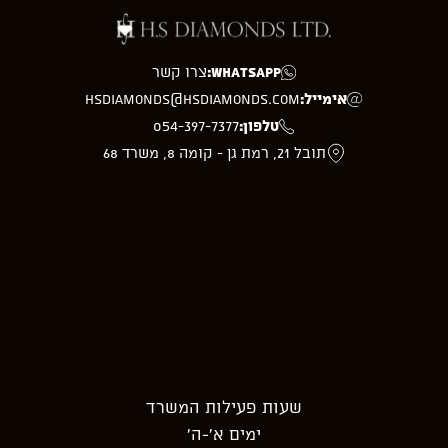
WhatsApp:
צרו קשר
אימייל:
hsdiamonds@hsdiamonds.com
טלפון:
054-397-7377
תובל 21, רמת גן - קומה 8, משרד 68
שעות פעילות המשרד
ימים א’-ה’