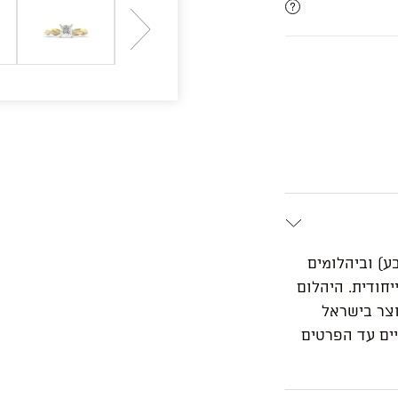
ע) וביהלומים
חודית. היהלום
 התכשיט מיוצר בישראל
אט ונתון לשינויים עד הפרטים