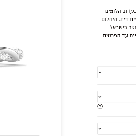
ע) וביהלומים
חודית. היהלום
 התכשיט מיוצר בישראל
אט ונתון לשינויים עד הפרטים