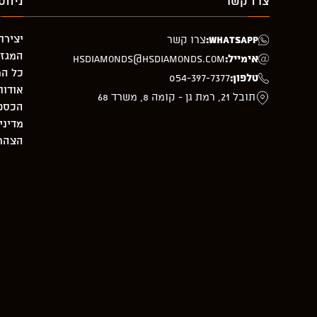
צרו קשר
ניווט
יצירת
WhatsApp:
צרו קשר
המגזי
אימייל:
hsdiamonds@hsdiamonds.com
כל המ
טלפון:
054-397-7377
אודות
תובל 21, רמת גן - קומה 8, משרד 68
הכספת –
מדיני
הצהרת