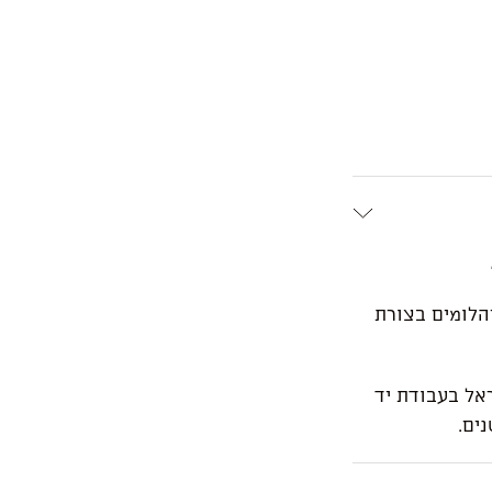
ת מתהדרת ביהלום מרכזי בחיתוך אובל ועוד 2 יהלומים בצורת
אל בעבודת יד
ים.