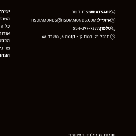
יצירת
WhatsApp:
צרו קשר
המגזי
אימייל:
hsdiamonds@hsdiamonds.com
כל המ
טלפון:
054-397-7377
אודות
תובל 21, רמת גן - קומה 8, משרד 68
הכספת –
מדיני
הצהרת
שעות פעילות המשרד