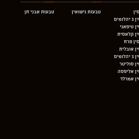
ין
טבעות נישואין
טבעות אבני חן
מים
ן טיפאני
ין קלאסית
ין פרח
ן אובלית
מים
ן סוליטר
ן אליפסה
ן אמרלד