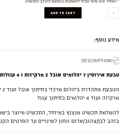
* המחיר אינו סופי ועלול להשתנות בהתאם להרכב התכשיט
Hindy
ADD TO CART
quantity
מידע נוסף:
Description
טבעת אירוסין 7 יהלומים אובל 2 מרקיזות ו 4 עגולות
הטבע
מרקיזה ועוד 4 יהלומים בחיתוך עגול
להשלמת תכשיט מנצנץ במיוחד, התכשיט מיוצר בישר
בזהב לבן/צהוב/אדום ונתון לשינויים עד הפרטים הקטנ