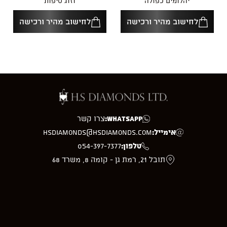
יהלומים כפולה
וזוג טיפות
לחישוב מהיר ורכישה
לחישוב מהיר ורכישה
WhatsApp:
צרו קשר
אימייל:
hsdiamonds@hsdiamonds.com
טלפון:
054-397-7377
תובל 21, רמת גן - קומה 8, משרד 68