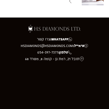
WhatsApp:
צרו קשר
אימייל:
hsdiamonds@hsdiamonds.com
טלפון:
054-397-7377
תובל 21, רמת גן - קומה 8, משרד 68