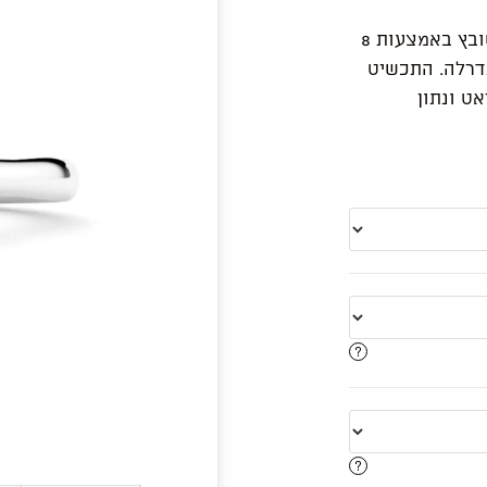
טבעת אירוסין זו מתהדרת ביהלום בחיתוך אמרלד משובץ באמצעות 8
תדרלה. התכשיט
בודת יד בזהב לבן/צהוב/ורוד 14 קראט ונתון