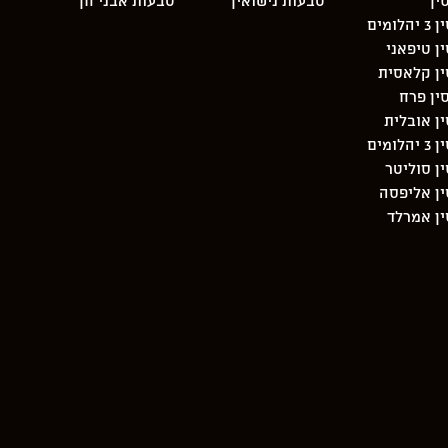
ין
טבעות נישואין
טבעות אבני חן
מים
ן טיפאני
ין קלאסית
ין פרח
ן אובלית
מים
ן סוליטר
ן אליפסה
ן אמרלד