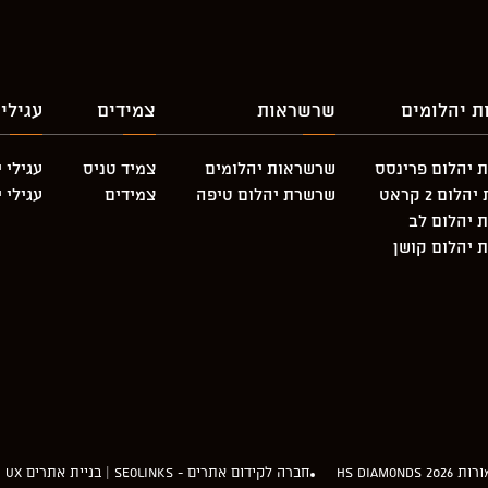
ת יהלומים
שרשראות
צמידים
עגילי
 יהלום פרינסס
שרשראות יהלומים
צמיד טניס
עגילי 
לום 2 קראט
שרשרת יהלום טיפה
צמידים
עגילי 
 יהלום לב
 יהלום קושן
HS diamon
חברה לקידום אתרים - Seolinks
|
בניית אתרים UI UX