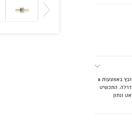
טבעת אירוסין זו מתהדרת ביהלום בחיתוך אמרלד משובץ באמצעות 8
תדרלה. התכשיט
בודת יד בזהב לבן/צהוב/ורוד 14 קראט ונתון