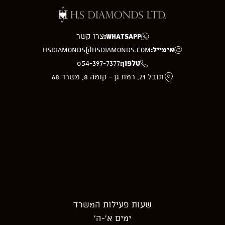
WhatsApp:
צרו קשר
אימייל:
hsdiamonds@hsdiamonds.com
טלפון:
054-397-7377
תובל 21, רמת גן - קומה 8, משרד 68
שעות פעילות המשרד
ימים א’-ה’