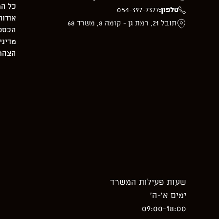
כל המ
טלפון:
054-397-7377
אודות
תובל 21, רמת גן - קומה 8, משרד 68
הכספת –
מדיני
הצהרת
שעות פעילות המשרד
ימים א’-ה’
09:00-18:00