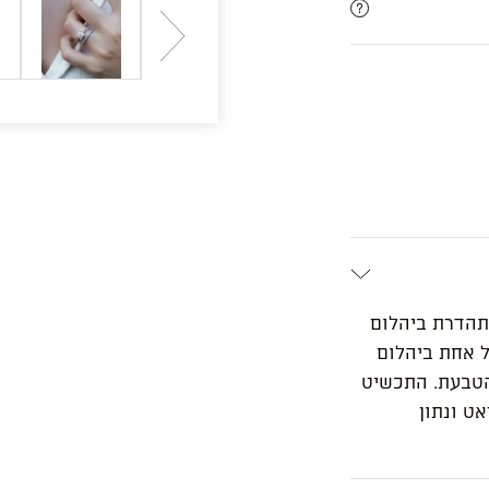
מתהדרת ביהלום
 המשובצות כל אחת ביהלום
הטבעת. התכשיט
בודת יד בזהב לבן/צהוב/ורוד 14 קראט ונתון