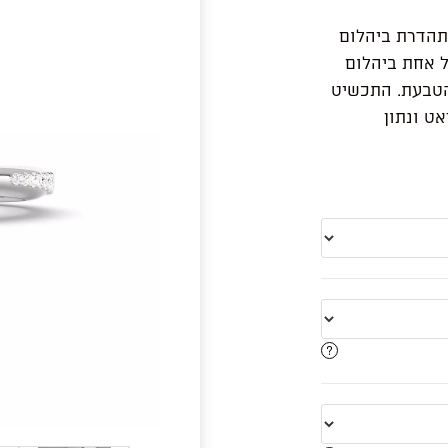
מתהדרת ביהלום
 המשובצות כל אחת ביהלום
הטבעת. התכשיט
בודת יד בזהב לבן/צהוב/ורוד 14 קראט ונתון