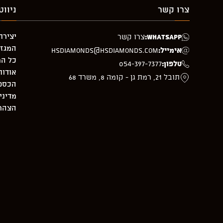
צרו קשר
ניווט
יצירת
WhatsApp:
צרו קשר
המגזי
אימייל:
hsdiamonds@hsdiamonds.com
כל המ
טלפון:
054-397-7377
אודות
תובל 21, רמת גן - קומה 8, משרד 68
הכספת –
מדיני
הצהרת