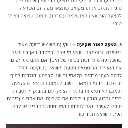
ריכזנו עבורכם 14 רעיונות להצעות נישואין שונות לכל
סוגי הזוגות. אנחנו מקווים שתצאו מפה עם השראה
להצעת הנישואין המושלמת עבורכם, וכמובן שיהיה במזל
טוב!
1. הצעה לאור שקיעה
–
שקיעת השמש ידועה מאוד
באווירה הרומנטית שהיא מייצרת (במיוחד כאן בישראל
שהשקיעה מתרחשת בכיוון של הים). אם אתם מעדיפים
את האווירה הרומנטית הצעת נישואין בשקיעה יכולה
להיות רעיון מדהים, קלאסי ופשוט לביצוע. הולכים לחוף
ים מבודד יחסית (מאוד חשוב לתמונות שיצאו מההצעה
וכמובן לאינטימיות ברגע ההצעה) עם בקבוק יין וטבעת
בכיס וברגע הנכון שולפים את הטבעת. אם אתם מעדיפים
תוכלו לעשות זאת לנוכחות המשפחה והחברים או לבד,
העיקר שהיא תגיד כן!