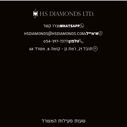
WhatsApp:
צרו קשר
אימייל:
hsdiamonds@hsdiamonds.com
טלפון:
054-397-7377
תובל 21, רמת גן - קומה 8, משרד 68
שעות פעילות המשרד