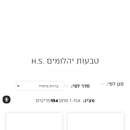
טבעות יהלומים .H.S
סנן לפי:
סדר לפי:
מציג:
1-154 מתוך
154
פריטים