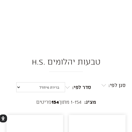
טבעות יהלומים .H.S
סנן לפי:
סדר לפי:
מציג:
1-154 מתוך
154
פריטים